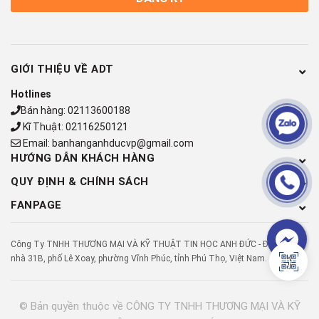
GIỚI THIỆU VỀ ADT
Hotlines
Bán hàng:
02113600188
Kĩ Thuật:
02116250121
Email:
banhanganhducvp@gmail.com
HƯỚNG DẪN KHÁCH HÀNG
QUY ĐỊNH & CHÍNH SÁCH
FANPAGE
Công Ty TNHH THƯƠNG MẠI VÀ KỸ THUẬT TIN HỌC ANH ĐỨC - Địa chỉ: Số
nhà 31B, phố Lê Xoay, phường Vĩnh Phúc, tỉnh Phú Thọ, Việt Nam.
© Bản quyền thuộc về
CÔNG TY TNHH THƯƠNG MẠI VÀ KỸ