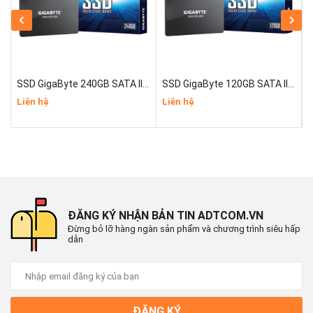
SSD GigaByte 240GB SATA III 2.5"
SSD GigaByte 120GB SATA III 2.5"
Liên hệ
Liên hệ
L
ĐĂNG KÝ NHẬN BẢN TIN ADTCOM.VN
Đừng bỏ lỡ hàng ngàn sản phẩm và chương trình siêu hấp
dẫn
ĐĂNG KÝ