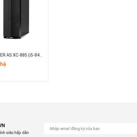
PC ACER AS XC-885 (i5-8400/4G/1TB) (DT.BAQSV.002)
 hệ
VN
ình siêu hấp dẫn