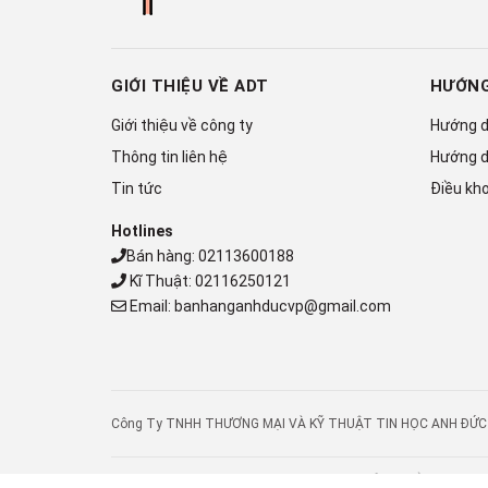
GIỚI THIỆU VỀ ADT
HƯỚNG
Giới thiệu về công ty
Hướng d
Thông tin liên hệ
Hướng d
Tin tức
Điều kho
Hotlines
Bán hàng:
02113600188
Kĩ Thuật:
02116250121
Email:
banhanganhducvp@gmail.com
Công Ty TNHH THƯƠNG MẠI VÀ KỸ THUẬT TIN HỌC ANH ĐỨC - Địa
© Bản quyền thuộc