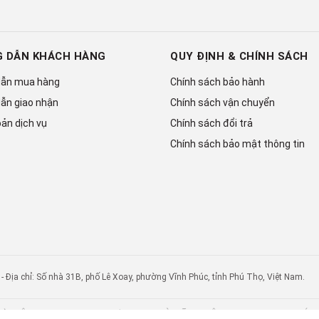
 DẪN KHÁCH HÀNG
QUY ĐỊNH & CHÍNH SÁCH
ẫn mua hàng
Chính sách bảo hành
ẫn giao nhận
Chính sách vận chuyển
ản dịch vụ
Chính sách đổi trả
Chính sách bảo mật thông tin
 chỉ: Số nhà 31B, phố Lê Xoay, phường Vĩnh Phúc, tỉnh Phú Thọ, Việt Nam.
 về
CÔNG TY TNHH THƯƠNG MẠI VÀ KỸ THUẬT TIN HỌC ANH ĐỨC