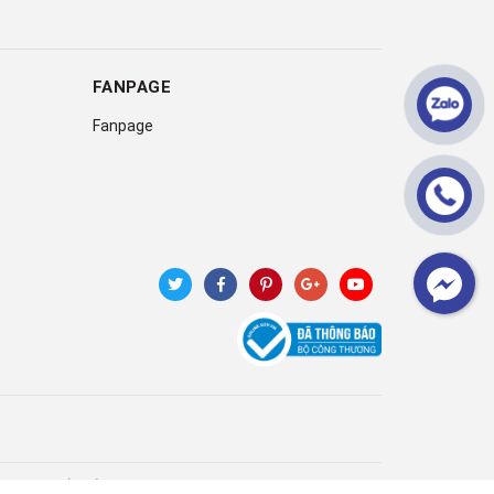
FANPAGE
Fanpage
|
Cung cấp bởi
Sapo