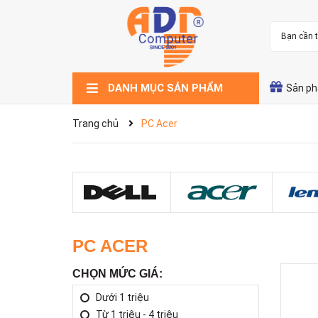
DANH MỤC SẢN PHẨM
Sản ph
Xem thêm
Thiết bị văn phòng
Thiết bị mạng
Thiết bị lưu trữ
Thiết bị nghe nhìn
Linh kiện máy tính
Camera giám sát
Máy tính để bàn
Máy tính xách tay
Trang chủ
PC Acer
PC ACER
CHỌN MỨC GIÁ:
Dưới 1 triệu
Từ 1 triệu - 4 triệu