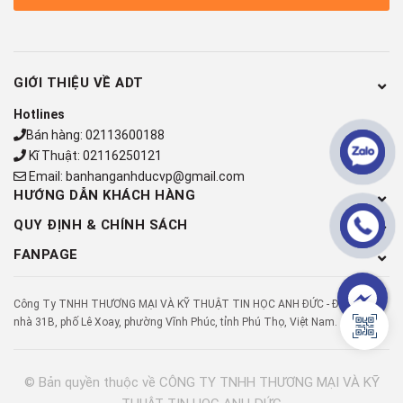
GIỚI THIỆU VỀ ADT
Hotlines
Bán hàng:
02113600188
Kĩ Thuật:
02116250121
Email:
banhanganhducvp@gmail.com
HƯỚNG DẪN KHÁCH HÀNG
QUY ĐỊNH & CHÍNH SÁCH
FANPAGE
Công Ty TNHH THƯƠNG MẠI VÀ KỸ THUẬT TIN HỌC ANH ĐỨC - Địa chỉ: Số
nhà 31B, phố Lê Xoay, phường Vĩnh Phúc, tỉnh Phú Thọ, Việt Nam.
© Bản quyền thuộc về
CÔNG TY TNHH THƯƠNG MẠI VÀ KỸ