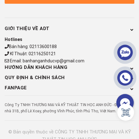
GIỚI THIỆU VỀ ADT
Hotlines
Bán hàng:
02113600188
Kĩ Thuật:
02116250121
Email:
banhanganhducvp@gmail.com
HƯỚNG DẪN KHÁCH HÀNG
QUY ĐỊNH & CHÍNH SÁCH
FANPAGE
Công Ty TNHH THƯƠNG MẠI VÀ KỸ THUẬT TIN HỌC ANH ĐỨC - Địa chỉ: Số
nhà 31B, phố Lê Xoay, phường Vĩnh Phúc, tỉnh Phú Thọ, Việt Nam.
© Bản quyền thuộc về
CÔNG TY TNHH THƯƠNG MẠI VÀ KỸ