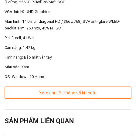
Ổ cứng: 256GB PCIe® NVMe™ SSD
Hiệu năng
VGA: Intel® UHD Graphics
Sở hữu hiệu năng tuyệt vời, cho khả năng xử lý đa nhiệm và
Màn hình: 14.0 inch diagonal HD(1366 x 768) SVA anti-glare WLED-
các ứng dụng mượt mà với bộ vi xử lý Intel® Core™ i3-
backlit slim, 250 nits, 45% NTSC
1005G1 cùng bộ nhớ 4GB(1 x 4GB) DDR4-2666Mhz, ổ cứng
Pin: 3-cell, 41 Wh
256GB PCIe® NVMe™ SSD. Với cấu hình này, bạn có thể
chỉnh sửa ảnh, video, chạy các chương trình đồ họa và chơi
Cân nặng: 1.47 kg
những tựa game nhẹ nhàng yêu thích.
Tính năng: Bảo mật vân tay
Ngoài ra, máy trang bị card đồ họa Intel® UHD Graphics tăng
Màu sắc: Xám
cường khả năng làm đồ họa, chơi game phổ thông.
OS: Windows 10 Home
Xem chi tiết thông số kĩ thuật
SẢN PHẨM LIÊN QUAN