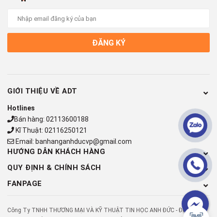
ĐĂNG KÝ
GIỚI THIỆU VỀ ADT
Hotlines
Bán hàng:
02113600188
Kĩ Thuật:
02116250121
Cổng kết nối
Email:
banhanganhducvp@gmail.com
HƯỚNG DẪN KHÁCH HÀNG
Trang bị đầy đủ những kết nối tiên tiến nhất hiện nay. Chúng ta
có 2 cổng USB 3.1 Gen 1; cổng mạng LAN; HDMI; jack tai nghe
QUY ĐỊNH & CHÍNH SÁCH
3.5mm và đặc biệt là cổng USB Type-C 3.1 Gen 1, cho tốc độ
FANPAGE
truyền dữ liệu nhanh vượt trội.
Công Ty TNHH THƯƠNG MẠI VÀ KỸ THUẬT TIN HỌC ANH ĐỨC - Địa chỉ: Số