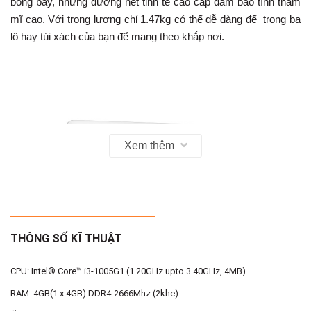
bóng bẩy, những đường nét tinh tế cao cấp đảm bảo tính thẩm
mĩ cao. Với trọng lượng chỉ 1.47kg có thể dễ dàng để trong ba
lô hay túi xách của bạn để mang theo khắp nơi.
Xem thêm
THÔNG SỐ KĨ THUẬT
CPU: Intel® Core™ i3-1005G1 (1.20GHz upto 3.40GHz, 4MB)
RAM: 4GB(1 x 4GB) DDR4-2666Mhz (2khe)