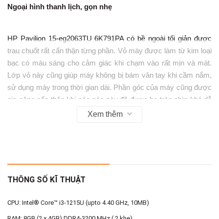
Ngoại hình thanh lịch, gọn nhẹ
HP Pavilion 15-eg2063TU 6K791PA có bề ngoài tối giản được
trau chuốt rất cẩn thận từng phần. Vỏ máy được làm từ kim loại
bạc có màu sáng cho cảm giác khi chạm vào rất mịn và mát.
Lớp vỏ này cũng giúp máy không bị bám vân tay khi cầm nắm,
sử dụng máy trong thời gian dài. Phần góc của máy cũng được
gia công cẩn thận khi các góc này đã được bo tròn nhìn khá dễ
chịu
Xem thêm
Cân năng của máy rất nhẹ nhàng chỉ 1,74 kg, độ dày chỉ 18mm
dễ dàng cầm nắm, bỏ vào balo phù hợp cho người dùng văn
phòng, đặc biệt là phái nữ.
Cấu hình thế hệ mới đáp ứng tốt nhu cầu học tập và làm
THÔNG SỐ KĨ THUẬT
việc
CPU: Intel® Core™ i3-1215U (upto 4.40 GHz, 10MB)
RAM: 8GB (2 x 4GB) DDR4-3200 MHz ( 2 khe)