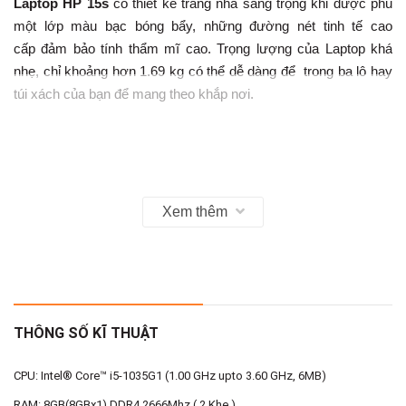
Laptop HP 15s
có thiết kế trang nhã sang trọng khi được phủ
một lớp màu bạc bóng bẩy, những đường nét tinh tế cao
cấp đảm bảo tính thẩm mĩ cao. Trọng lượng của Laptop khá
nhẹ, chỉ khoảng hơn 1.69 kg có thể dễ dàng để trong ba lô hay
túi xách của bạn để mang theo khắp nơi.
Màn hình sắc nét
Xem thêm
Máy trang bị màn hình 15.6” với viền siêu mỏng cho tỉ lệ màn
hình chiếm tới 81% diện tích thân máy. Với độ phân giải
HD, Laptop HP cho hình ảnh hiển thị mượt mà, sắc nét. Ngoài
ra, còn được phủ một lớp phủ chống chói giúp cho người dùng
có thể nhìn rõ những hình ảnh dù ở điều kiện ánh sáng mạnh.
THÔNG SỐ KĨ THUẬT
CPU: Intel® Core™ i5-1035G1 (1.00 GHz upto 3.60 GHz, 6MB)
Hiệu năng
RAM: 8GB(8GBx1) DDR4 2666Mhz ( 2 Khe )