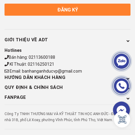
ĐĂNG KÝ
GIỚI THIỆU VỀ ADT
Hotlines
Bán hàng:
02113600188
Kĩ Thuật:
02116250121
Email:
banhanganhducvp@gmail.com
HƯỚNG DẪN KHÁCH HÀNG
QUY ĐỊNH & CHÍNH SÁCH
FANPAGE
Công Ty TNHH THƯƠNG MẠI VÀ KỸ THUẬT TIN HỌC ANH ĐỨC - Địa chỉ: Số
nhà 31B, phố Lê Xoay, phường Vĩnh Phúc, tỉnh Phú Thọ, Việt Nam.