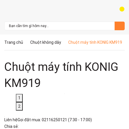
Trang chủ
Chuột không dây
Chuột máy tính KONIG KM919
Chuột máy tính KONIG
KM919
1
2
Liên hệ
Gọi đặt mua:
02116250121
(7:30 - 17:00)
Chia sẻ: