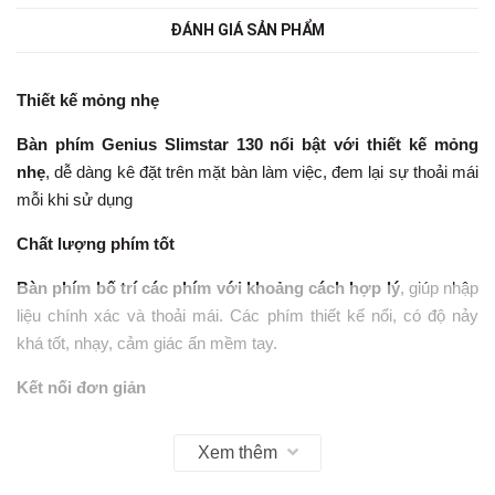
ĐÁNH GIÁ SẢN PHẨM
Thiết kế mỏng nhẹ
Bàn phím Genius Slimstar 130 nổi bật với thiết kế mỏng
nhẹ
, dễ dàng kê đặt trên mặt bàn làm việc, đem lại sự thoải mái
mỗi khi sử dụng
Chất lượng phím tốt
Bàn phím bố trí các phím với khoảng cách hợp lý
, giúp nhập
liệu chính xác và thoải mái. Các phím thiết kế nổi, có độ nảy
khá tốt, nhạy, cảm giác ấn mềm tay.
Kết nối đơn giản
Bàn phím Genius Slimstar 130
kết nối với máy tính qua cổng
Xem thêm
USB
đơn giản, dễ dàng mà không cần cài đặt thêm. Tương
thích mọi hệ điều hành.