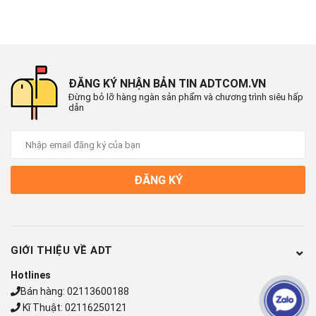
Sử dụng cho
Desktop, Laptop. Smart tivi
Kết nối
USB 2.0
ĐĂNG KÝ NHẬN BẢN TIN ADTCOM.VN
Đừng bỏ lỡ hàng ngàn sản phẩm và chương trình siêu hấp
dẫn
ĐĂNG KÝ
GIỚI THIỆU VỀ ADT
Hotlines
Bán hàng:
02113600188
Kĩ Thuật:
02116250121