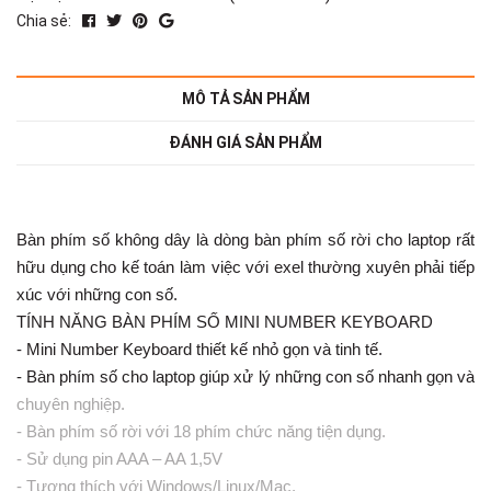
Chia sẻ:
MÔ TẢ SẢN PHẨM
ĐÁNH GIÁ SẢN PHẨM
Bàn phím số không dây là dòng bàn phím số rời cho laptop rất
hữu dụng cho kế toán làm việc với exel thường xuyên phải tiếp
xúc với những con số.
TÍNH NĂNG BÀN PHÍM SỐ MINI NUMBER KEYBOARD
- Mini Number Keyboard thiết kế nhỏ gọn và tinh tế.
- Bàn phím số cho laptop giúp xử lý những con số nhanh gọn và
chuyên nghiệp.
- Bàn phím số rời với 18 phím chức năng tiện dụng.
- Sử dụng pin AAA – AA 1,5V
- Tương thích với Windows/Linux/Mac.