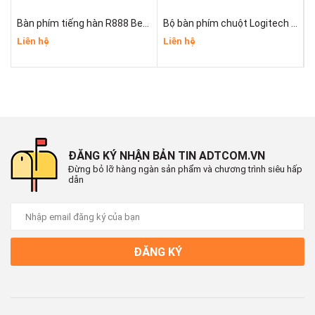
Bàn phím tiếng hàn R888 Bencom
Bộ bàn phím chuột Logitech Mk120
Liên hệ
Liên hệ
L
ĐĂNG KÝ NHẬN BẢN TIN ADTCOM.VN
Đừng bỏ lỡ hàng ngàn sản phẩm và chương trình siêu hấp
dẫn
ĐĂNG KÝ