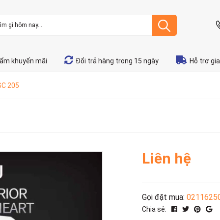
ẩm khuyến mãi
Đổi trả hàng trong 15 ngày
Hỗ trợ gi
SC 205
Liên hệ
Gọi đặt mua:
0211625
Chia sẻ: