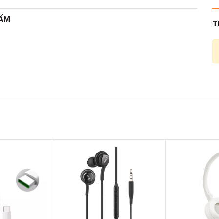
HẨM
T