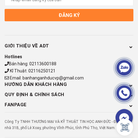
NUC làm một chiếc mini PC dạng barebone, nó còn thiếu RAM
và ổ cứng, bạn sẽ phải tự lắp thêm RAM và ổ cứng cho máy.
ĐĂNG KÝ
Nên chọn RAM DRR3L SODIMM 1,35 V, dung lượng tối đa 8
GB. Còn về phần ổ cứng thì chúng ta sẽ dùng ổ 2.5" HDD hoặc
SSD. Ở Anh Đức, chúng tôi đã lắp ráp sẵn vào máy 1 thanh
ram 4GB DDR3L và ổ cứng SSD 128GB.
GIỚI THIỆU VỀ ADT
Hotlines
Bán hàng:
02113600188
Kĩ Thuật:
02116250121
Email:
banhanganhducvp@gmail.com
HƯỚNG DẪN KHÁCH HÀNG
QUY ĐỊNH & CHÍNH SÁCH
FANPAGE
Công Ty TNHH THƯƠNG MẠI VÀ KỸ THUẬT TIN HỌC ANH ĐỨC - Địa chỉ: Số
nhà 31B, phố Lê Xoay, phường Vĩnh Phúc, tỉnh Phú Thọ, Việt Nam.