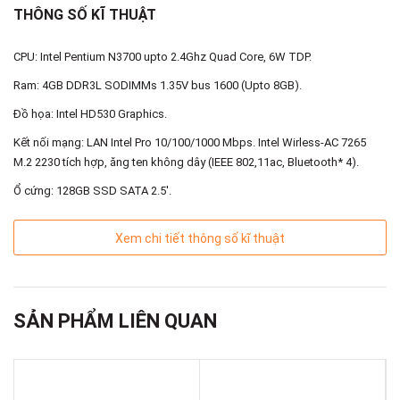
THÔNG SỐ KĨ THUẬT
CPU: Intel Pentium N3700 upto 2.4Ghz Quad Core, 6W TDP.
Ram: 4GB DDR3L SODIMMs 1.35V bus 1600 (Upto 8GB).
Đồ họa: Intel HD530 Graphics.
Kết nối mạng: LAN Intel Pro 10/100/1000 Mbps. Intel Wirless-AC 7265
M.2 2230 tích hợp, ăng ten không dây (IEEE 802,11ac, Bluetooth* 4).
Ổ cứng: 128GB SSD SATA 2.5'.
Xem chi tiết thông số kĩ thuật
SẢN PHẨM LIÊN QUAN
Kết nối