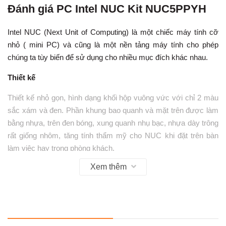
Đánh giá PC Intel NUC Kit NUC5PPYH
Intel NUC (Next Unit of Computing) là một chiếc máy tính cỡ
nhỏ ( mini PC) và cũng là một nền tảng máy tính cho phép
chúng ta tùy biến để sử dụng cho nhiều mục đích khác nhau.
Thiết kế
Thiết kế nhỏ gọn, hình dạng khối hộp vuông vức với chỉ 2 màu
sắc xám và đen. Phần khung bao quanh và mặt trên được làm
bằng nhựa, trên đen bóng, xung quanh nhụ bạc, nhựa dày trông
rất giống nhôm, tăng tính thẩm mỹ cho NUC khi đặt trên bàn
làm việc hay trong phòng khách.
Nắp dưới được làm bằng kim loại để tăng độ bền cho máy, gắn
Xem thêm
liền với khay ổ cứng, do đó khi gắn thêm ổ cứng vào thì đáy
máy sẽ nặng hơn, tạo độ ì khiến máy không bị trượt đi khi
chúng ta cắm nhiều dây rợ.