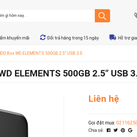
ẩm khuyến mãi
Đổi trả hàng trong 15 ngày
Hỗ trợ gi
 HDD Box WD ELEMENTS 500GB 2.5” USB 3.0
 WD ELEMENTS 500GB 2.5” USB 3
Liên hệ
Gọi đặt mua:
0211625
Chia sẻ: