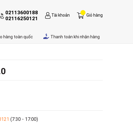
02113600188
Tài khoản
Giỏ hàng
02116250121
ao hàng toàn quốc
Thanh toán khi nhận hàng
.0
0121
(7:30 - 17:00)