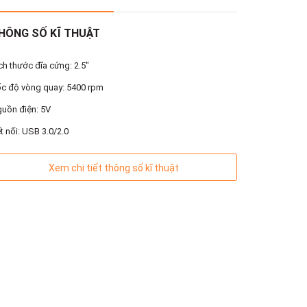
HÔNG SỐ KĨ THUẬT
ch thước đĩa cứng: 2.5"
c độ vòng quay: 5400 rpm
uồn điện: 5V
t nối: USB 3.0/2.0
Xem chi tiết thông số kĩ thuật