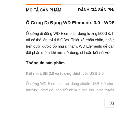
ĐÁNH GIÁ SẢN P
MÔ TẢ SẢN PHẨM
Ổ Cứng Di Động WD Elements 3.0 - W
Ổ cứng di động WD Elements dung lượng 500GB, ho
tải có thể lên tới 4.8 GB/s. Thiết kế chắn chắn, nhỏ
trên dưới được ốp nhựa nhám. WD Elements dễ dàng
đặt phần mềm khi mới sử dụng, chỉ cần kết nối với máy
Thông tin sản phẩm
Kết nối USB 3.0 và tương thích với USB 2.0
Ổ cứng WD Elements sử dụng chuẩn USB 3.0 cho tố
thường. Nhờ đó, bạn tiết kiệm được thời gian truyề
USB 2.0 rất tiện dụng.
X
Làm việc đơn giản