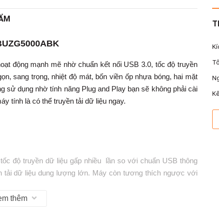
HẨM
T
DBUZG5000ABK
Kí
Tố
ạt động mạnh mẽ nhờ chuẩn kết nối USB 3.0, tốc độ truyền
 gọn, sang trọng, nhiệt độ mát, bốn viền ốp nhựa bóng, hai mặt
Ng
 sử dụng nhờ tính năng Plug and Play bạn sẽ không phải cài
Kế
 tính là có thể truyền tải dữ liệu ngay.
c độ truyền dữ liệu gấp nhiều lần so với chuẩn USB thông
n tải dữ liệu dung lượng lớn. Máy còn tương thích ngược với
em thêm