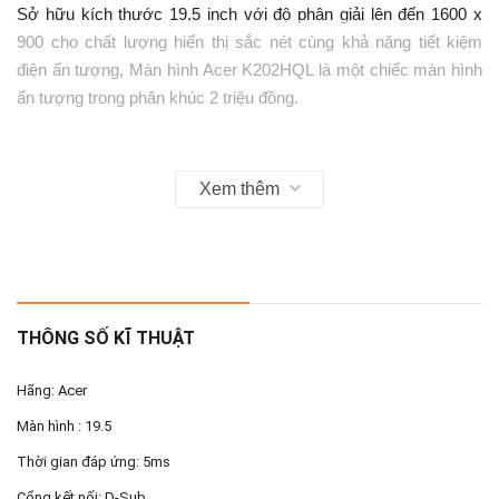
Sở hữu kích thước 19,5 inch với độ phân giải lên đến 1600 x
900 cho chất lượng hiển thị sắc nét cùng khả năng tiết kiệm
điện ấn tượng, Màn hình Acer K202HQL là một chiếc màn hình
ấn tượng trong phân khúc 2 triệu đồng.
Khả năng hiển thị sắc nét
Xem thêm
Trong khi hầu hết các sản phẩm trong phân khúc đều chỉ được
trang bị độ phân giải 1366 x 768 thì Acer K202HQL được trang
bị lên đến 1600 x 900 cho chất lượng hiển thị vượt trội. Với kích
THÔNG SỐ KĨ THUẬT
thươc 19,5 inch, hình ảnh font chữ đều được thể hiện chính
xác, rõ nét. Với độ phân giải cao hơn người dùng còn có thể
Hãng: Acer
thưởng thức trọn vẹn những bộ phim hay MV ca nhạc chất
Màn hình : 19.5
lượng cao.
Thời gian đáp ứng: 5ms
Sản phẩm còn có độ tượng phản rất cao lên đến 100.000.000:1
Cổng kết nối: D-Sub