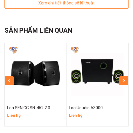
Xem chi tiết thông số kĩ thuật
SẢN PHẨM LIÊN QUAN
Loa SENICC SN-462 2.0
Loa Uoudio A3000
L
Liên hệ
Liên hệ
L