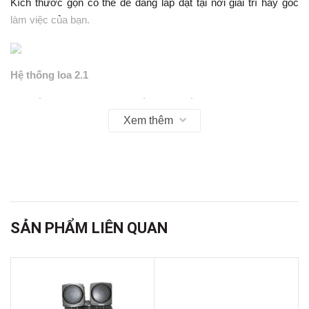
Kích thước gọn có thể dễ dàng lắp đặt tại nơi giải trí hay góc
làm việc của bạn.
Hệ thống loa 2.1
Hệ thống loa 2.1 với bộ khuếch đại chất lượng giúp tạo ra các
hiệu ứng âm thanh sống động dù trong bất kỳ không gian nào.
Xem thêm
Với 1 loa siêu trầm công suất 5Wvà 2 loa vệ tinh công suất
2.5W x 2 có thể để cạnh tivi hay màn hình máy tính.
Tương thích nhiều thiết bị
SẢN PHẨM LIÊN QUAN
Loa Microlab M105 tương thích với nhiều thiết bị hỗ trợ như
Mp3, Mp4, đầu đĩa CD/DVD và các thiết bị kỹ thuật số khác.