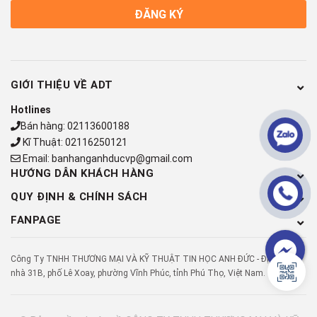
ĐĂNG KÝ
GIỚI THIỆU VỀ ADT
Hotlines
Bán hàng:
02113600188
Kĩ Thuật:
02116250121
Email:
banhanganhducvp@gmail.com
HƯỚNG DẪN KHÁCH HÀNG
QUY ĐỊNH & CHÍNH SÁCH
FANPAGE
Công Ty TNHH THƯƠNG MẠI VÀ KỸ THUẬT TIN HỌC ANH ĐỨC - Địa chỉ: Số
nhà 31B, phố Lê Xoay, phường Vĩnh Phúc, tỉnh Phú Thọ, Việt Nam.