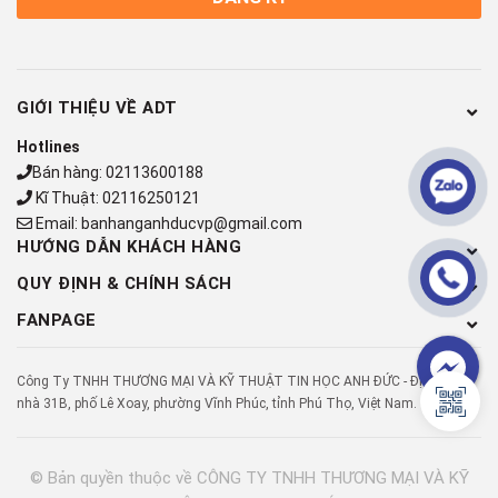
GIỚI THIỆU VỀ ADT
Hotlines
Bán hàng:
02113600188
Kĩ Thuật:
02116250121
Email:
banhanganhducvp@gmail.com
HƯỚNG DẪN KHÁCH HÀNG
QUY ĐỊNH & CHÍNH SÁCH
FANPAGE
Công Ty TNHH THƯƠNG MẠI VÀ KỸ THUẬT TIN HỌC ANH ĐỨC - Địa chỉ: Số
nhà 31B, phố Lê Xoay, phường Vĩnh Phúc, tỉnh Phú Thọ, Việt Nam.
© Bản quyền thuộc về
CÔNG TY TNHH THƯƠNG MẠI VÀ KỸ