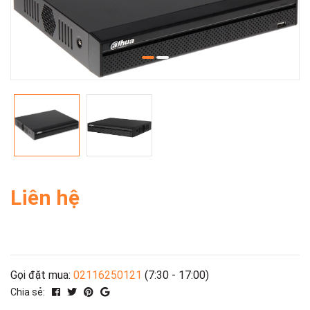
Liên hệ
Gọi đặt mua:
02116250121
(7:30 - 17:00)
Chia sẻ: