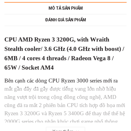
MÔ TẢ SẢN PHẨM
ĐÁNH GIÁ SẢN PHẨM
CPU AMD Ryzen 3 3200G, with Wraith
Stealth cooler/ 3.6 GHz (4.0 GHz with boost) /
6MB / 4 cores 4 threads / Radeon Vega 8 /
65W / Socket AM4
Bên cạnh các dòng CPU Ryzen 3000 series mới ra
mắt gần đây đã gây được tiếng vang lớn nhờ hiệu
năng vượt trội trong cộng đồng công nghệ, AMD
cũng đã ra mắt 2 phiên bản CPU tích hợp đồ họa mới
Ryzen 3 3200G và Ryzen 5 3400G để thay thế thế hệ
2000G series cho phân khúc chơi game phổ thông.
CPU AMD Ryzen 3 3200G
là phiên bản nâng cấp