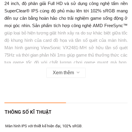
24 inch, độ phân giải Full HD và sử dụng công nghệ tấm nền
SuperClear® IPS cùng độ phủ màu lên tới 102% sRGB mang
đến sự cân bằng hoàn hảo cho trải nghiệm game sống động ở
mọi góc nhìn. Sản phẩm tích hợp công nghệ AMD FreeSync™
giúp loại bỏ hiện tượng giật hình xảy ra do sự khác biệt giữa tốc
độ khung hình của card đồ họa và tần số quét của màn hình.
Màn hình gaming ViewSonic VX2481-MH sở hữu tần số quét
75Hz và thời gian phản hồi 1ms giúp game thủ thưởng thức các
tựa game tốc độ với chất lượng chơi game mượt mà hơn.
VX2481-MH còn được trang bị công nghệ ViewMode độc
Xem thêm
quyền cho phép tùy chỉnh hoặc kích hoạt ngay các chế độ màu
được cài đặt trước như chơi game, lướt web, xem phim, đọc
văn bản..Sản phẩm được tích hợp công nghệ bảo vệ mắt tối
ưu bao gồm công nghệ chống nhấp nháy và bộ lọc ánh sáng
xanh giúp bảo vệ game thủ khỏi các hiện tượng đau mỏi mắt,
THÔNG SỐ KĨ THUẬT
nhức đầu khi ngồi lâu trước màn hình máy tính. ViewSonic
VX2481-MH được trang bị hệ thống loa kép 2W cùng cổng kết
Màn hình IPS với thiết kế hiện đại, 102% sRGB.
nối kép HDMI (1.4), VGA giúp kết nối dễ dàng với các loại card