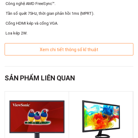
Công nghệ AMD FreeSync™.
đồ họa cao cấp. Màn hình máy tính được trang bị treo tường
VESA, người dùng co thể linh hoạt sử dụng trong mọi tình
Tần số quét 75Hz, thời gian phản hồi 1ms (MPRT).
huống.
Cổng HDMI kép và cổng VGA.
Loa kép 2W.
Xem chi tiết thông số kĩ thuật
SẢN PHẨM LIÊN QUAN