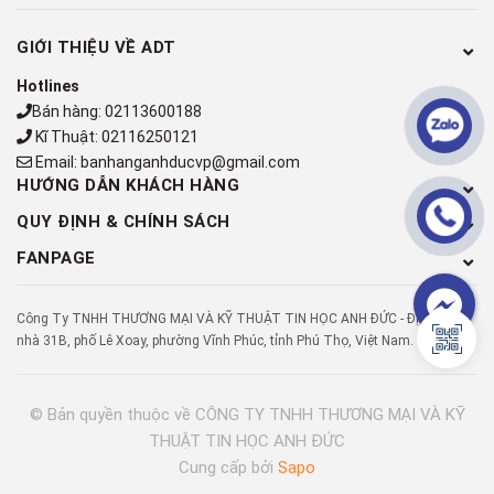
GIỚI THIỆU VỀ ADT
Hotlines
Bán hàng:
02113600188
Kĩ Thuật:
02116250121
Email:
banhanganhducvp@gmail.com
T
hiết kế viền mỏng
HƯỚNG DẪN KHÁCH HÀNG
Nhờ thiết kế viền mỏng sẽ cung cấp diện tích bề mặt màn hình
QUY ĐỊNH & CHÍNH SÁCH
lớn hơn, kích thước tổng thể của màn hình sẽ nhỏ hơn và
FANPAGE
chiếm ít diện tích hơn. Bên cạnh đó là kiểu dáng đẹp và thời
trang sẽ làm nổi bật góc làm việc của bạn
Công Ty TNHH THƯƠNG MẠI VÀ KỸ THUẬT TIN HỌC ANH ĐỨC - Địa chỉ: Số
nhà 31B, phố Lê Xoay, phường Vĩnh Phúc, tỉnh Phú Thọ, Việt Nam.
© Bản quyền thuộc về
CÔNG TY TNHH THƯƠNG MẠI VÀ KỸ
THUẬT TIN HỌC ANH ĐỨC
Cung cấp bởi
Sapo