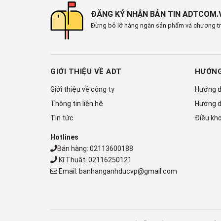
ĐĂNG KÝ NHẬN BẢN TIN ADTCOM.
Đừng bỏ lỡ hàng ngàn sản phẩm và chương tr
GIỚI THIỆU VỀ ADT
HƯỚNG
Giới thiệu về công ty
Hướng d
Thông tin liên hệ
Hướng d
Tin tức
Điều kho
Hotlines
Bán hàng:
02113600188
Kĩ Thuật:
02116250121
Email:
banhanganhducvp@gmail.com