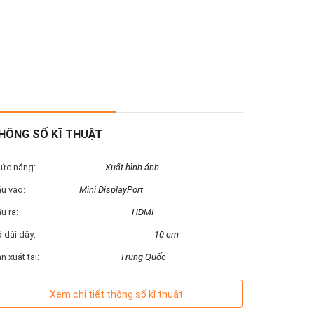
HÔNG SỐ KĨ THUẬT
ức năng:
Xuất hình ảnh
u vào:
Mini DisplayPort
u ra:
HDMI
 dài dây:
10 cm
n xuất tại:
Trung Quốc
Xem chi tiết thông số kĩ thuật