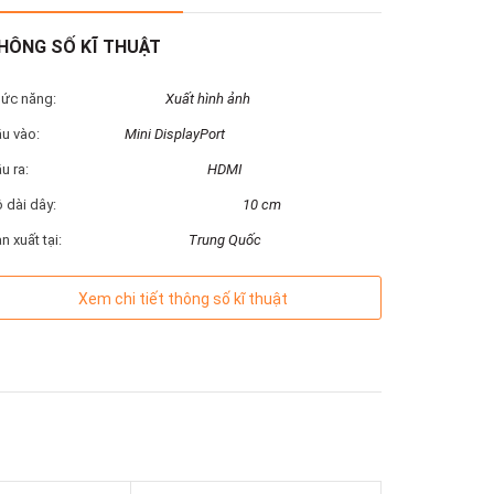
HÔNG SỐ KĨ THUẬT
ức năng:
Xuất hình ảnh
u vào:
Mini DisplayPort
u ra:
HDMI
 dài dây:
10 cm
n xuất tại:
Trung Quốc
Xem chi tiết thông số kĩ thuật