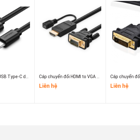
Cáp USB 3.0 to USB Type-C dài 2m Ugreen 20884
Cáp chuyển đổi HDMI to VGA 1,5m hỗ trợ nguồn Ugreen 30449
Liên hệ
Liên hệ