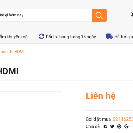
ẩm khuyến mãi
Đổi trả hàng trong 15 ngày
Hỗ trợ gi
 port to HDMI
 HDMI
Liên hệ
Gọi đặt mua:
0211625
Chia sẻ: