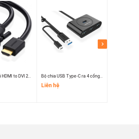
Cáp chuyển đổi HDMI to DVI 24+1 dài 2m HD106 Ugreen 10135
Bộ chia USB Type-C ra 4 cổng USB 3.0 dài 1M Ugreen 40850
Liên hệ
Liên hệ