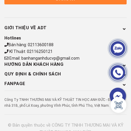
GIỚI THIỆU VỀ ADT
Hotlines
Bán hàng:
02113600188
Kĩ Thuật:
02116250121
Email:
banhanganhducvp@gmail.com
HƯỚNG DẪN KHÁCH HÀNG
QUY ĐỊNH & CHÍNH SÁCH
FANPAGE
Công Ty TNHH THƯƠNG MẠI VÀ KỸ THUẬT TIN HỌC ANH ĐỨC - Địa chỉ: Số
nhà 31B, phố Lê Xoay, phường Vĩnh Phúc, tỉnh Phú Thọ, Việt Nam.
© Bản quyền thuộc về
CÔNG TY TNHH THƯƠNG MẠI VÀ KỸ