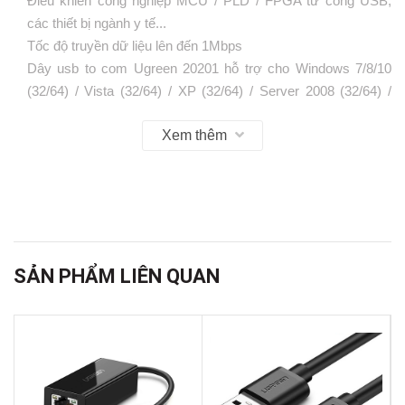
Điều khiển công nghiệp MCU / PLD / FPGA từ cổng USB,
các thiết bị ngành y tế...
Tốc độ truyền dữ liệu lên đến 1Mbps
Dây usb to com Ugreen 20201 hỗ trợ cho Windows 7/8/10
(32/64) / Vista (32/64) / XP (32/64) / Server 2008 (32/64) /
Server 2003 (32/64). / ME/98/CE (v4.2 trở lên) / Linux (2,4 trở
Xem thêm
lên) Mac OS 8 và 9.
SẢN PHẨM LIÊN QUAN