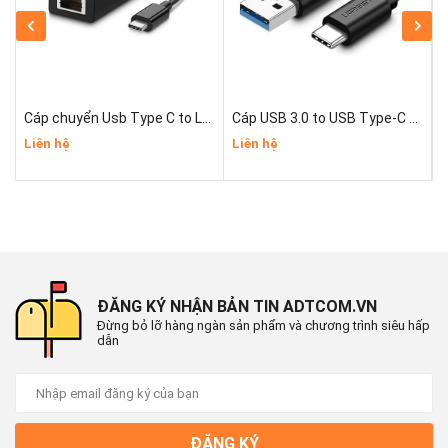
Cáp chuyển Usb Type C to Lan 10/100 Mbps Ugreen 30287
Cáp USB 3.0 to USB Type-C dài 2m Ugreen 20884
Liên hệ
Liên hệ
L
ĐĂNG KÝ NHẬN BẢN TIN ADTCOM.VN
Đừng bỏ lỡ hàng ngàn sản phẩm và chương trình siêu hấp
dẫn
ĐĂNG KÝ