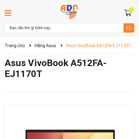
Trang chủ
Hãng Asus
Asus VivoBook A512FA-EJ1170T
Asus VivoBook A512FA-
EJ1170T