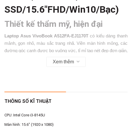
SSD/15.6"FHD/Win10/Bạc)
Thiết kế thẩm mỹ, hiện đại
Laptop Asus VivoBook A512FA-EJ1170T
có kiểu dáng thanh
mảnh, gọn nhỏ, màu sắc trang nhã. Viền màn hình mỏng, các
đường góc cạnh được bo vuông vức, tỉ mỉ tạo nét đẹp đơn giản,
tinh tế. Với trọng lượng chỉ khoảng 1.7 kg, rất thuận tiện để bạn
Xem thêm
mang máy theo khi đi học hay đi làm.
Bản lề ErgoLift độc đáo
THÔNG SỐ KĨ THUẬT
Laptop Asus
thiết kế bản lề ErgoLift có tác dụng nâng mặt bàn
phím lên 1 góc 2 độ giúp các bạn gõ phím dễ dàng hơn và tạo
CPU: Intel Core i3-8145U
ra một khoảng trống làm mát máy tính trong quá trình sử dụng.
Màn hình: 15.6" (1920 x 1080)
Theo đó, bạn có thể làm việc thoải mái trong thời gian dài mà