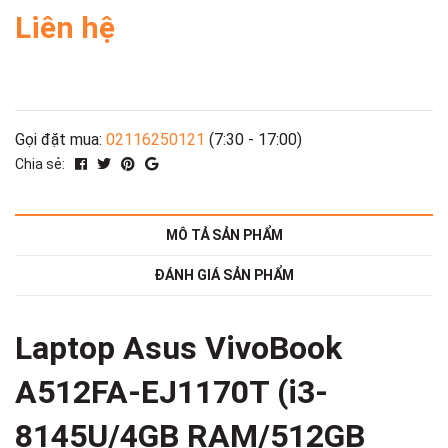
Liên hệ
Gọi đặt mua:
02116250121
(7:30 - 17:00)
Chia sẻ:
MÔ TẢ SẢN PHẨM
ĐÁNH GIÁ SẢN PHẨM
Laptop Asus VivoBook
A512FA-EJ1170T (i3-
8145U/4GB RAM/512GB